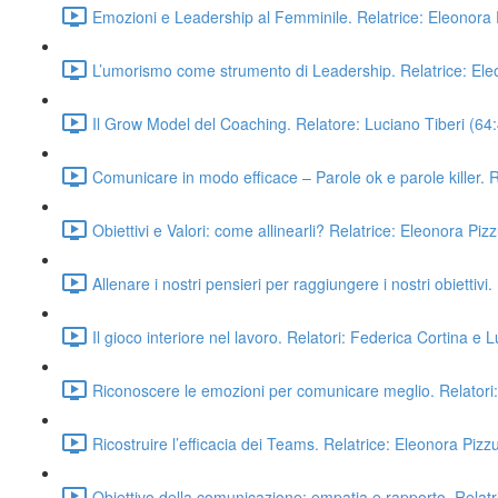
Emozioni e Leadership al Femminile. Relatrice: Eleonora P
L’umorismo come strumento di Leadership. Relatrice: Eleo
Il Grow Model del Coaching. Relatore: Luciano Tiberi (64
Comunicare in modo efficace – Parole ok e parole killer. R
Obiettivi e Valori: come allinearli? Relatrice: Eleonora Pizz
Allenare i nostri pensieri per raggiungere i nostri obiettivi
Il gioco interiore nel lavoro. Relatori: Federica Cortina e 
Riconoscere le emozioni per comunicare meglio. Relatori:
Ricostruire l’efficacia dei Teams. Relatrice: Eleonora Pizzu
Obiettivo della comunicazione: empatia e rapporto. Relatr