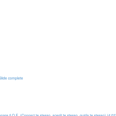
Slide complete
enare il Q.E. (Conosci te stesso, scegli te stesso, guida te stesso) (4:02