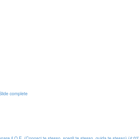
Slide complete
enare il Q.E. (Conosci te stesso, scegli te stesso, guida te stesso) (4:02