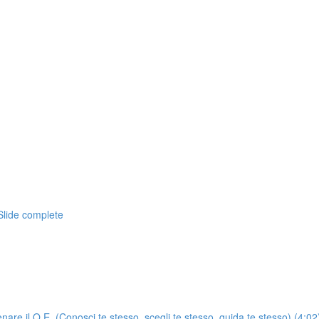
Slide complete
enare il Q.E. (Conosci te stesso, scegli te stesso, guida te stesso) (4:02