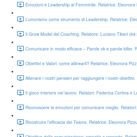
Emozioni e Leadership al Femminile. Relatrice: Eleonora P
L’umorismo come strumento di Leadership. Relatrice: Eleo
Il Grow Model del Coaching. Relatore: Luciano Tiberi (64
Comunicare in modo efficace – Parole ok e parole killer. R
Obiettivi e Valori: come allinearli? Relatrice: Eleonora Pizz
Allenare i nostri pensieri per raggiungere i nostri obiettivi
Il gioco interiore nel lavoro. Relatori: Federica Cortina e 
Riconoscere le emozioni per comunicare meglio. Relatori:
Ricostruire l’efficacia dei Teams. Relatrice: Eleonora Pizzu
Obiettivo della comunicazione: empatia e rapporto. Relatr