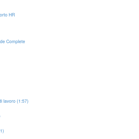
pporto HR
lide Complete
i lavoro (1:57)
)
01)