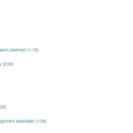
sioni (esempi) (1:15)
a (2:39)
:22)
agement aziendale (1:39)