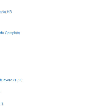
pporto HR
lide Complete
i lavoro (1:57)
)
01)